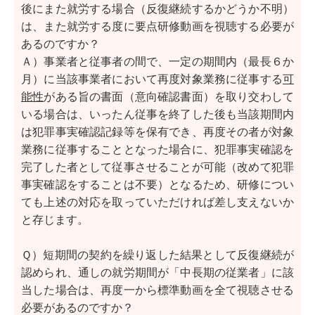
後にまた就労する場合（反復継続するかどうか不明）
は、また就労する度に要点研修動画を視聴する必要が
あるのですか？
Ａ）事業者と従事者の間で、一定の期間内（最長６か
月）に当該事業者において再度対象業務に従事する
可
能性
がある旨の書面（意向確認書面）を取り交わして
いる場合は、いったん従事を終了した後も当該期間内
は犯罪事実確認記録等を保有でき、再度その者が対象
業務に従事することとなった場合に、犯罪事実確認を
完了した者として従事させることが可能（改めて犯罪
事実確認をすることは不要）となるため、研修につい
ても上述の対応を取っていただければ差し支えないか
と存じます。
Ｑ）短期間の契約を繰り返した結果として反復継続が
認められ、通しの就労期間が「中長期の従業者」に該
当した場合は、再度一から標準動画を全て視聴させる
必要があるのですか？